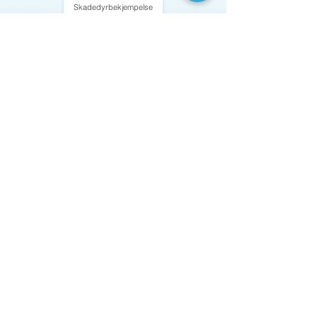
Skadedyrbekjempelse
Vaktmester
Snørydding
Brannkontroll