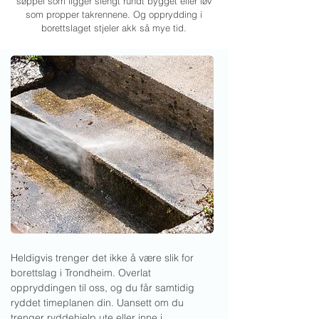
søppel som ligger slengt rundt bygget eller løv
som propper takrennene. Og opprydding i
borettslaget stjeler akk så mye tid.
Heldigvis trenger det ikke å være slik for
borettslag i Trondheim. Overlat
oppryddingen til oss, og du får samtidig
ryddet timeplanen din. Uansett om du
trenger ryddehjelp ute eller inne i