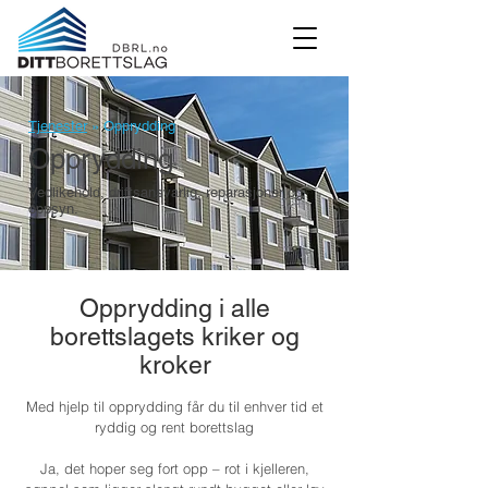
Tjenester
» Opprydding
Opprydding
Vedlikehold, driftsansvarlig, reparasjoner og
oppsyn.
Opprydding i alle
borettslagets kriker og
kroker
Med hjelp til opprydding får du til enhver tid et
ryddig og rent borettslag
Ja, det hoper seg fort opp – rot i kjelleren,