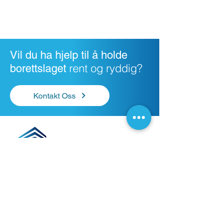
Vil du ha hjelp til å holde
rent og ryddig?
borettslaget
Kontakt Oss
Et velstelt og godt vedlikeholdt borettslag
gjør hverdagen både enklere og triveligere,
for både styret og beboerne.
Lære mer